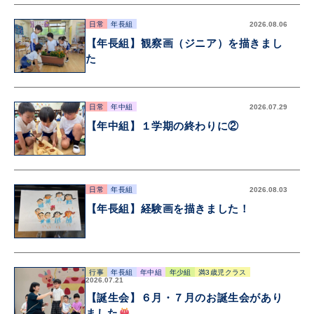
日常
年長組
2026.08.06
【年長組】観察画（ジニア）を描きまし
た
日常
年中組
2026.07.29
【年中組】１学期の終わりに②
日常
年長組
2026.08.03
【年長組】経験画を描きました！
行事
年長組
年中組
年少組
満3歳児クラス
2026.07.21
【誕生会】６月・７月のお誕生会があり
ました