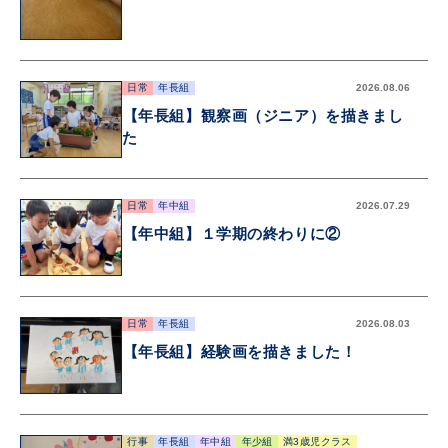
日常
年長組
2026.08.06
【年長組】観察画（ジニア）を描きまし
た
日常
年中組
2026.07.29
【年中組】１学期の終わりに②
日常
年長組
2026.08.03
【年長組】経験画を描きました！
行事
年長組
年中組
年少組
満3歳児クラス