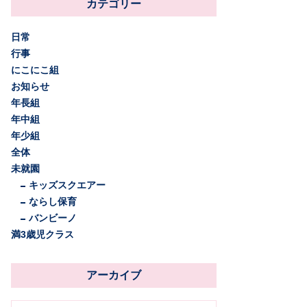
カテゴリー
日常
行事
にこにこ組
お知らせ
年長組
年中組
年少組
全体
未就園
キッズスクエアー
ならし保育
バンビーノ
満3歳児クラス
アーカイブ