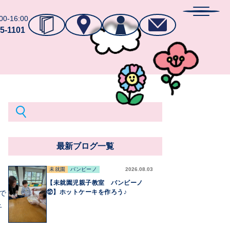
MenuBu
0-16:00
5-1101
最新ブログ一覧
未就園
バンビーノ
2026.08.03
【未就園児親子教室 バンビーノ
⑫】ホットケーキを作ろう♪
で
子