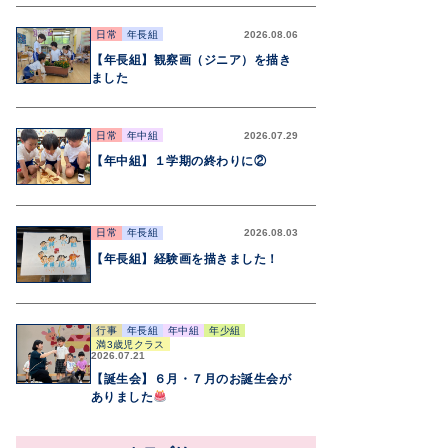
日常
年長組
2026.08.06
【年長組】観察画（ジニア）を描き
ました
日常
年中組
2026.07.29
【年中組】１学期の終わりに②
日常
年長組
2026.08.03
【年長組】経験画を描きました！
行事
年長組
年中組
年少組
満3歳児クラス
2026.07.21
【誕生会】６月・７月のお誕生会が
ありました