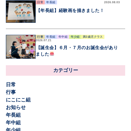
日常
年長組
2026.08.03
【年長組】経験画を描きました！
行事
年長組
年中組
年少組
満3歳児クラス
2026.07.21
【誕生会】６月・７月のお誕生会があり
ました
カテゴリー
日常
行事
にこにこ組
お知らせ
年長組
年中組
年少組