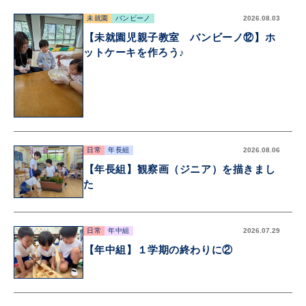
未就園
バンビーノ
2026.08.03
【未就園児親子教室 バンビーノ⑫】ホ
ットケーキを作ろう♪
日常
年長組
2026.08.06
【年長組】観察画（ジニア）を描きまし
た
日常
年中組
2026.07.29
【年中組】１学期の終わりに②