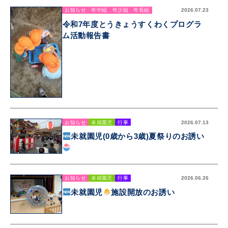
お知らせ
年中組
年少組
年長組
2026.07.23
令和7年度とうきょうすくわくプログラ
ム活動報告書
お知らせ
未就園児
行事
2026.07.13
未就園児(0歳から3歳)夏祭りのお誘い
お知らせ
未就園児
行事
2026.06.26
未就園児
施設開放のお誘い