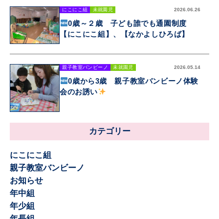
にこにこ組
未就園児
2026.06.26
0歳～２歳 子ども誰でも通園制度
【にこにこ組】、【なかよしひろば】
親子教室バンビーノ
未就園児
2026.05.14
0歳から3歳 親子教室バンビーノ体験
会のお誘い
カテゴリー
にこにこ組
親子教室バンビーノ
お知らせ
年中組
年少組
年長組