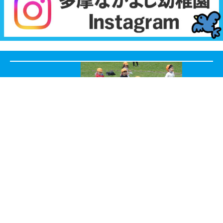
Tama
NAKAYOSHI
Kindergarten
八王子学園
八王子中学校・
高等学校
N
E
W
S
お知らせ
2026.07.23
令和7年度とうきょうすくわくプログラム活動報