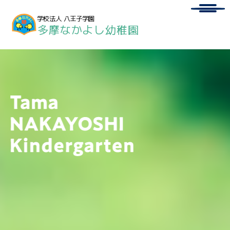
Menu
学校法人 八王子学園
多摩なかよし幼稚園